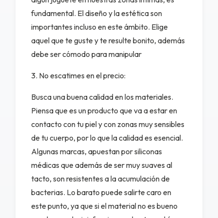
fundamental. El diseño y la estética son
importantes incluso en este ámbito. Elige
aquel que te guste y te resulte bonito, además
debe ser cómodo para manipular
3. No escatimes en el precio:
Busca una buena calidad en los materiales.
Piensa que es un producto que va a estar en
UEGA
contacto con tu piel y con zonas muy sensibles
Y
de tu cuerpo, por lo que la calidad es esencial.
NA!
Algunas marcas, apuestan por siliconas
médicas que además de ser muy suaves al
u correo y
tacto, son resistentes a la acumulación de
ipa por
s premios
bacterias. Lo barato puede salirte caro en
este punto, ya que si el material no es bueno
JUGAR