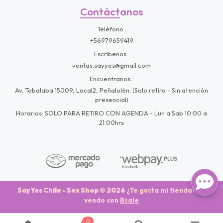
Contáctanos
Teléfono
+56979659419
Escríbenos
ventas.sayyes@gmail.com
Encuentranos
Av. Tobalaba 15009, Local2, Peñalolén. (Solo retiro - Sin atención
presencial)
Horarios: SOLO PARA RETIRO CON AGENDA - Lun a Sab 10:00 a
21:00hrs
Say Yes Chile - Sex Shop © 2026
¿Te gusta mi tienda? Yo
vendo con
Bsale
0