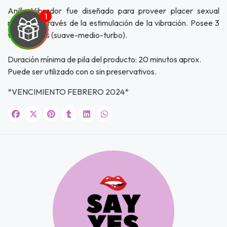
Anillo Vibrador fue diseñado para proveer placer sexual
máximo a través de la estimulación de la vibración. Posee 3
velocidades (suave-medio-turbo).
Duración mínima de pila del producto: 20 minutos aprox.
UEGA
Puede ser utilizado con o sin preservativos.
Y
*VENCIMIENTO FEBRERO 2024*
NA!
u correo y
ipa por
s premios
JUGAR
fined