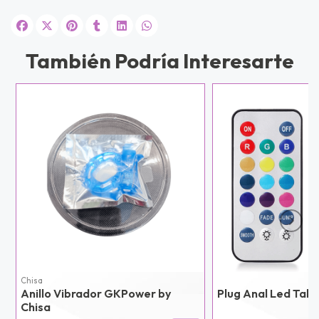
UEGA
Y
También Podría Interesarte
NA!
u correo y
ipa por
s premios
JUGAR
fined
Chisa
Anillo Vibrador GKPower by
Plug Anal Led Tall
Chisa