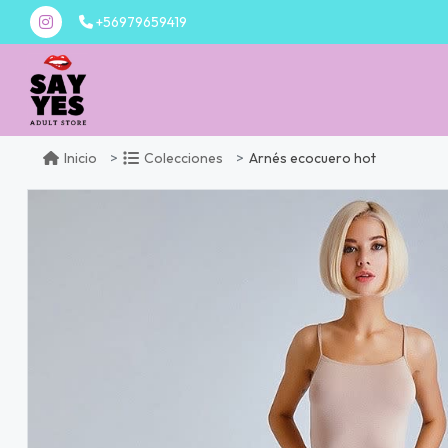
+56979659419
Arnés ecocuero hot
Inicio
Colecciones