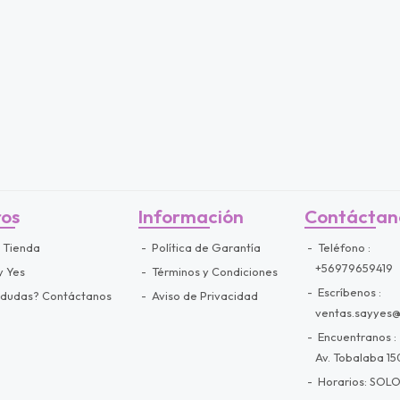
ros
Información
Contáctan
 Tienda
Política de Garantía
Teléfono
+56979659419
y Yes
Términos y Condiciones
Escríbenos
 dudas? Contáctanos
Aviso de Privacidad
ventas.sayyes
Encuentranos
Av. Tobalaba 150
Horarios: SOLO