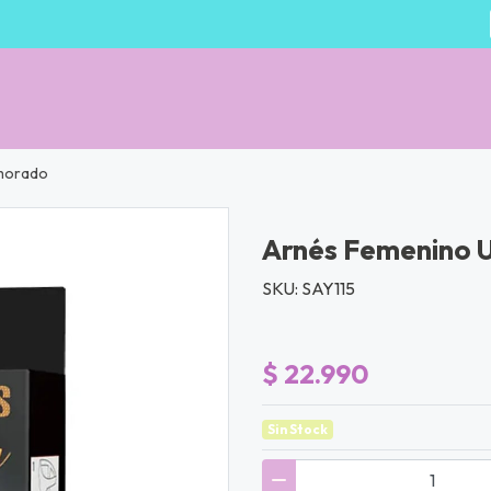
 morado
Arnés Femenino 
SKU: SAY115
$ 22.990
Sin Stock