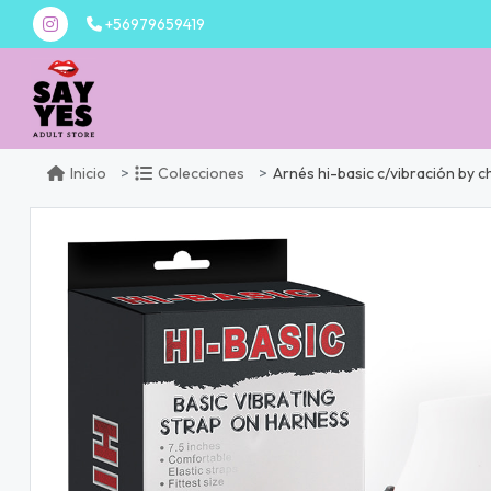
+56979659419
Arnés hi-basic c/vibración by c
Inicio
Colecciones