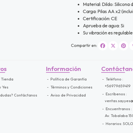
Material: Dildo: Silicona
Carga: Pilas AA x2 (inclu
Certificación: CE
Aprueba de agua: Si
Su vibración es regulable
Compartir en:
ros
Información
Contáctan
 Tienda
Política de Garantía
Teléfono
+56979659419
y Yes
Términos y Condiciones
Escríbenos
 dudas? Contáctanos
Aviso de Privacidad
ventas.sayyes
Encuentranos
Av. Tobalaba 150
Horarios: SOLO