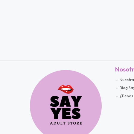
fined
Nosot
Nuestra
Blog Sa
¿Tienes