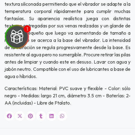
textura siliconada permitiendo que el vibrador se adapte a la
temperatura corporal rápidamente para cumplir muchas
fantasías. Su apariencia realística juega con distintas
texturas entregadas por sus venas realzadas y un glande de
diámetro pequeño que luego va aumentando de tamaño a
medida que se acerca a la base del vibrador. La intensidad
de la vibración se regula progresivamente desde la base. Es
resistente al agua pero no sumergible. Procure retirar las pilas
UEGA
antes de limpiar y cuando este en desuso. Lavar con agua y
jabón neutro. Compatible con el uso de lubricantes a base de
Y
agua o híbridos.
NA!
Características: Material: PVC suave y flexible - Color: sólo
negro - Medidas: largo 21 cm, diámetro 3.5 cm - Baterías: 2-
u correo y
AA (incluidas) - Libre de Ftalato.
ipa por
s premios
JUGAR