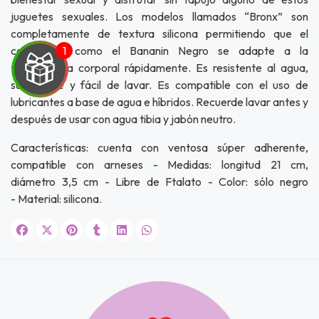
juguetes sexuales. Los modelos llamados “Bronx” son
completamente de textura silicona permitiendo que el
consolador como el Bananin Negro se adapte a la
temperatura corporal rápidamente. Es resistente al agua,
sumergible y fácil de lavar. Es compatible con el uso de
lubricantes a base de agua e híbridos. Recuerde lavar antes y
después de usar con agua tibia y jabón neutro.
UEGA
Características: cuenta con ventosa súper adherente,
Y
compatible con arneses - Medidas: longitud 21 cm,
NA!
diámetro 3,5 cm - Libre de Ftalato - Color: sólo negro
- Material: silicona.
u correo y
ipa por
s premios
JUGAR
fined