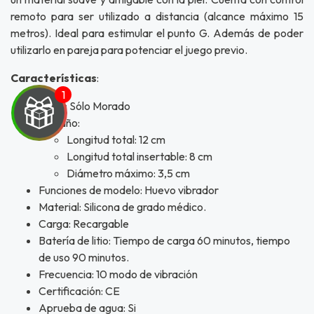
remoto para ser utilizado a distancia (alcance máximo 15
metros). Ideal para estimular el punto G. Además de poder
utilizarlo en pareja para potenciar el juego previo.
Características
:
Color: Sólo Morado
Tamaño:
Longitud total: 12 cm
Longitud total insertable: 8 cm
Diámetro máximo: 3,5 cm
UEGA
Funciones de modelo: Huevo vibrador
Y
Material: Silicona de grado médico.
Carga: Recargable
NA!
Batería de litio: Tiempo de carga 60 minutos, tiempo
de uso 90 minutos.
u correo y
Frecuencia: 10 modo de vibración
ipa por
s premios
Certificación: CE
Aprueba de agua: Si