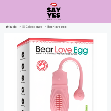
Bear love egg
Inicio
Colecciones