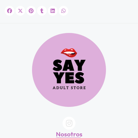
JUGAR
fined
Nosotros