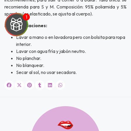
recomienda para S y M. Composición: 95% poliamida y 5%
spandex (es elasticado, se ajusta al cuerpo).
Recomendaciones:
Lavar a mano o en lavadora pero con bolsita para ropa
interior.
UEGA
Lavar con agua fría y jabón neutro.
Y
No planchar.
No blanquear.
NA!
Secar al sol, no usar secadora.
u correo y
ipa por
s premios
JUGAR
fined