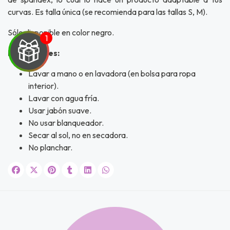
curvas. Es talla única (se recomienda para las tallas S, M).
Sólo disponible en color negro.
Indicaciones:
Lavar a mano o en lavadora (en bolsa para ropa
interior).
UEGA
Lavar con agua fría.
Usar jabón suave.
Y
No usar blanqueador.
NA!
Secar al sol, no en secadora.
No planchar.
u correo y
ipa por
s premios
JUGAR
fined