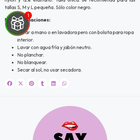
tallas S, M y L pequeña. Sólo color negro.
Recomendaciones:
Lavar a mano o en lavadora pero con bolsita para ropa
interior.
UEGA
Lavar con agua fría y jabón neutro.
No planchar.
Y
No blanquear.
NA!
Secar al sol, no usar secadora.
u correo y
ipa por
s premios
JUGAR
fined