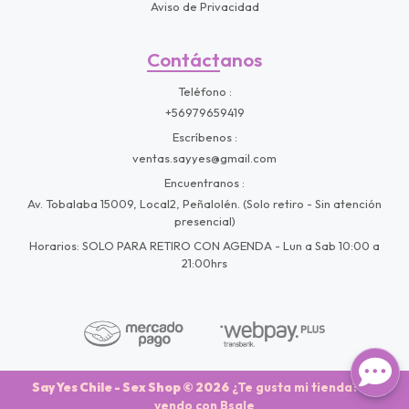
Aviso de Privacidad
Contáctanos
Teléfono
+56979659419
Escríbenos
ventas.sayyes@gmail.com
Encuentranos
Av. Tobalaba 15009, Local2, Peñalolén. (Solo retiro - Sin atención
presencial)
Horarios: SOLO PARA RETIRO CON AGENDA - Lun a Sab 10:00 a
21:00hrs
Say Yes Chile - Sex Shop © 2026
¿Te gusta mi tienda? Yo
vendo con
Bsale