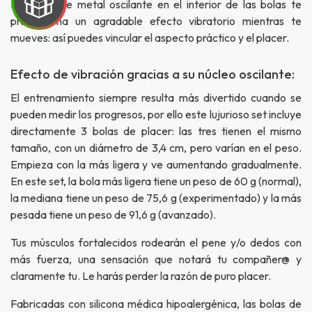
El núcleo de metal oscilante en el interior de las bolas te
proporciona un agradable efecto vibratorio mientras te
mueves: así puedes vincular el aspecto práctico y el placer.
Efecto de vibración gracias a su núcleo oscilante:
El entrenamiento siempre resulta más divertido cuando se
pueden medir los progresos, por ello este lujurioso set incluye
UEGA
directamente 3 bolas de placer: las tres tienen el mismo
Y
tamaño, con un diámetro de 3,4 cm, pero varían en el peso.
Empieza con la más ligera y ve aumentando gradualmente.
NA!
En este set, la bola más ligera tiene un peso de 60 g (normal),
la mediana tiene un peso de 75,6 g (experimentado) y la más
u correo y
pesada tiene un peso de 91,6 g (avanzado).
ipa por
s premios
Tus músculos fortalecidos rodearán el pene y/o dedos con
más fuerza, una sensación que notará tu compañer@ y
JUGAR
claramente tu. Le harás perder la razón de puro placer.
fined
Fabricadas con silicona médica hipoalergénica, las bolas de