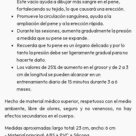
Este vacío ayuda a dibujar más sangre en el pene,
fortaleciendo su tejido, lo que causará una erección.
UEGA
Promueve la circulación sanguínea, ayuda a la
Y
ampliación del pene y a la erección rápida.
Durante las sesiones, aumenta gradualmente la presión
NA!
a medida que su pene se expande.
Recuerda que tu pene es un órgano delicado y por lo
u correo y
tanto la presión debe ser ligeramente gradual para no
ipa por
s premios
hacerte daño.
Los valores de 25% de aumento en el grosor y de 2 a 3
cm de longitud se pueden alcanzar en un
JUGAR
entrenamiento diario de 15 minutos durante 3 a 6
fined
meses.
Hecho de material médico superior, respetuoso con el medio
ambiente, libre de olores, seguro y no venenoso, no hay
efectos secundarios en el cuerpo.
Medidas aproximadas: largo total: 23 cm, ancho: 6 cm
- Material principal: ABS + PVC + Silicona.