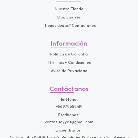
Nuestra Tienda
Blog Say Yes
¿Tienes dudas? Contáctanos
Información
Política de Garantía
Términos y Condiciones
Aviso de Privacidad
Contáctanos
Teléfono
+56979659419
Escríbenos
ventas.sayyes@gmail.com
Encuentranos
Av. Tobalaba 15009, Local2, Peñalolén. (Solo retiro - Sin atención