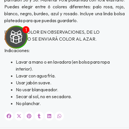
Puedes elegir entre 6 colores diferentes: palo rosa, rojo,
blanco, negro, burdeo, azul y rosado. Incluye una linda bolsa
plateada para que puedas guardarlo.
INDICAR COLOR EN OBSERVACIONES, DE LO
CONTRARIO SE ENVIARÁ COLOR AL AZAR.
Indicaciones:
UEGA
Lavar a mano o en lavadora (en bolsa para ropa
interior).
Y
Lavar con agua fría.
Usar jabón suave.
NA!
No usar blanqueador.
Secar al sol, no en secadora.
u correo y
ipa por
No planchar.
s premios
JUGAR