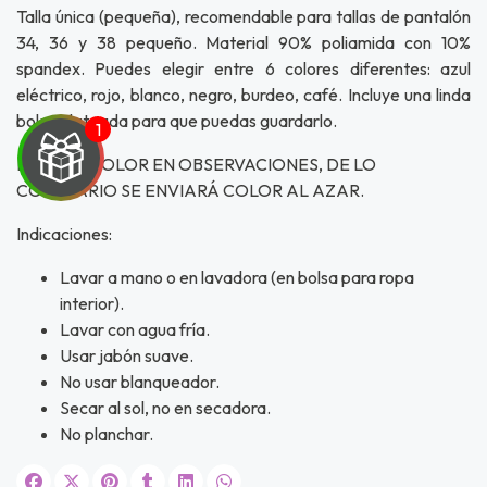
Talla única (pequeña), recomendable para tallas de pantalón
34, 36 y 38 pequeño. Material 90% poliamida con 10%
spandex. Puedes elegir entre 6 colores diferentes: azul
eléctrico, rojo, blanco, negro, burdeo, café. Incluye una linda
bolsa plateada para que puedas guardarlo.
INDICAR COLOR EN OBSERVACIONES, DE LO
CONTRARIO SE ENVIARÁ COLOR AL AZAR.
Indicaciones:
UEGA
Lavar a mano o en lavadora (en bolsa para ropa
Y
interior).
Lavar con agua fría.
NA!
Usar jabón suave.
No usar blanqueador.
u correo y
Secar al sol, no en secadora.
ipa por
s premios
No planchar.
JUGAR