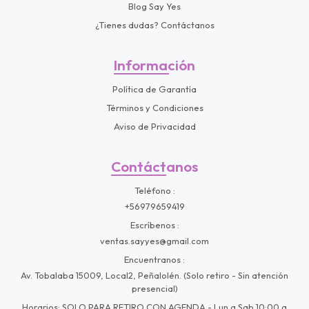
Blog Say Yes
¿Tienes dudas? Contáctanos
Información
Política de Garantía
Términos y Condiciones
Aviso de Privacidad
Contáctanos
Teléfono
+56979659419
Escríbenos
ventas.sayyes@gmail.com
Encuentranos
Av. Tobalaba 15009, Local2, Peñalolén. (Solo retiro - Sin atención
presencial)
Horarios: SOLO PARA RETIRO CON AGENDA - Lun a Sab 10:00 a