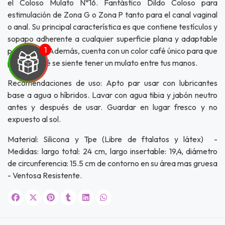
el Coloso Mulato N°16. Fantástico Dildo Coloso para
estimulación de Zona G o Zona P tanto para el canal vaginal
o anal. Su principal característica es que contiene testículos y
sopapo adherente a cualquier superficie plana y adaptable
para arnés. Además, cuenta con un color café único para que
pruebes qué se siente tener un mulato entre tus manos.
Recomendaciones de uso: Apto par usar con lubricantes
base a agua o híbridos. Lavar con agua tibia y jabón neutro
UEGA
antes y después de usar. Guardar en lugar fresco y no
expuesto al sol.
Y
Material: Silicona y Tpe (Libre de ftalatos y látex) -
NA!
Medidas: largo total: 24 cm, largo insertable: 19,4, diámetro
de circunferencia: 15.5 cm de contorno en su área mas gruesa
u correo y
- Ventosa Resistente.
ipa por
s premios
JUGAR