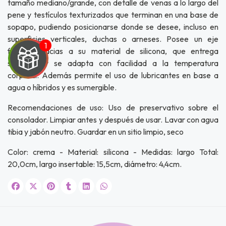
tamaño mediano/grande, con detalle de venas a lo largo del
pene y testículos texturizados que terminan en una base de
sopapo, pudiendo posicionarse donde se desee, incluso en
superficies verticales, duchas o arneses. Posee un eje
flexible gracias a su material de silicona, que entrega
suavidad y se adapta con facilidad a la temperatura
corporal. Además permite el uso de lubricantes en base a
agua o híbridos y es sumergible.
UEGA
Recomendaciones de uso: Uso de preservativo sobre el
Y
consolador. Limpiar antes y después de usar. Lavar con agua
tibia y jabón neutro. Guardar en un sitio limpio, seco
NA!
Color: crema - Material: silicona - Medidas: largo Total:
u correo y
20,0cm, largo insertable: 15,5cm, diámetro: 4,4cm.
ipa por
s premios
JUGAR