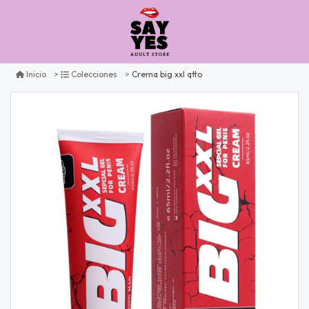
Crema big xxl qtto
Inicio
Colecciones