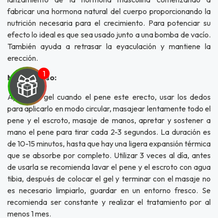
fabricar una hormona natural del cuerpo proporcionando la
nutrición necesaria para el crecimiento. Para potenciar su
efecto lo ideal es que sea usado junto a una bomba de vacío.
También ayuda a retrasar la eyaculación y mantiene la
erección.
Modo de uso:
Aplicar el gel cuando el pene este erecto, usar los dedos
para aplicarlo en modo circular, masajear lentamente todo el
pene y el escroto, masaje de manos, apretar y sostener a
mano el pene para tirar cada 2-3 segundos. La duración es
UEGA
de 10-15 minutos, hasta que hay una ligera expansión térmica
Y
que se absorbe por completo. Utilizar 3 veces al día, antes
de usarla se recomienda lavar el pene y el escroto con agua
NA!
tibia, después de colocar el gel y terminar con el masaje no
es necesario limpiarlo, guardar en un entorno fresco. Se
u correo y
recomienda ser constante y realizar el tratamiento por al
ipa por
s premios
menos 1 mes.