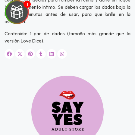
HOT al momento intimo. Se deben cargar los dados bajo la
luz unos minutos antes de usar, para que brille en la
oscuridad.
UEGA
Contenido: 1 par de dados (tamaño más grande que la
versión Love Dice).
Y
NA!
u correo y
ipa por
s premios
JUGAR
fined