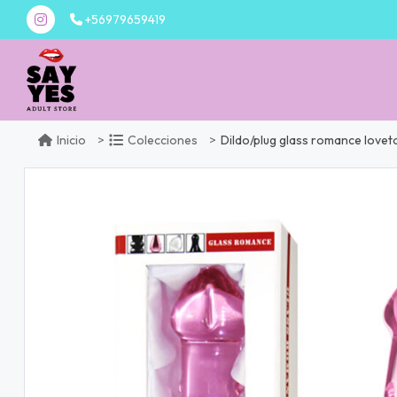
+56979659419
Dildo/plug glass romance lovet
Inicio
Colecciones