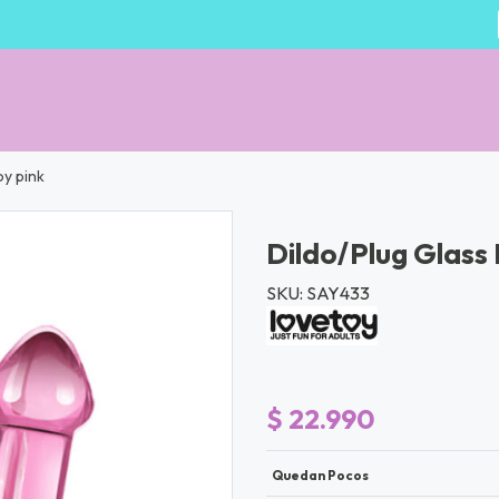
oy pink
Dildo/Plug Glass
SKU: SAY433
$ 22.990
Quedan Pocos