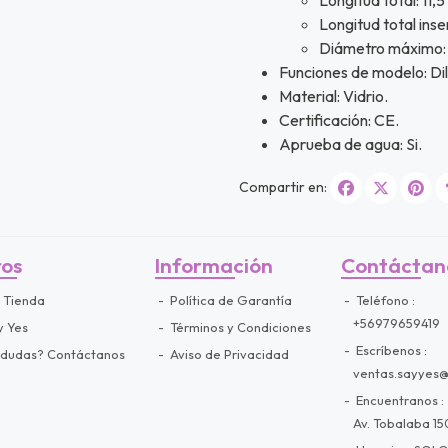
Longitud total inse
Diámetro máximo: 
Funciones de modelo: Dil
Material: Vidrio.
Certificación: CE.
Aprueba de agua: Si.
Compartir en:
ros
Información
Contáctan
 Tienda
Política de Garantía
Teléfono
+56979659419
y Yes
Términos y Condiciones
Escríbenos
 dudas? Contáctanos
Aviso de Privacidad
ventas.sayyes
Encuentranos
Av. Tobalaba 150