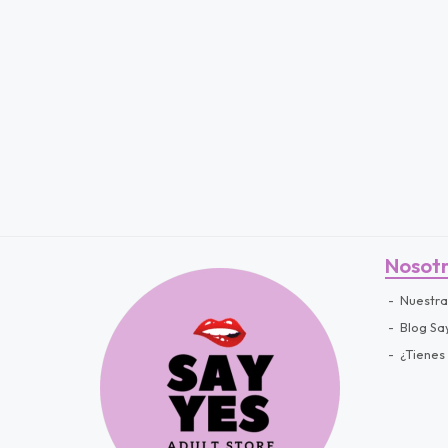
fined
Nosot
Nuestra
Blog Sa
¿Tienes