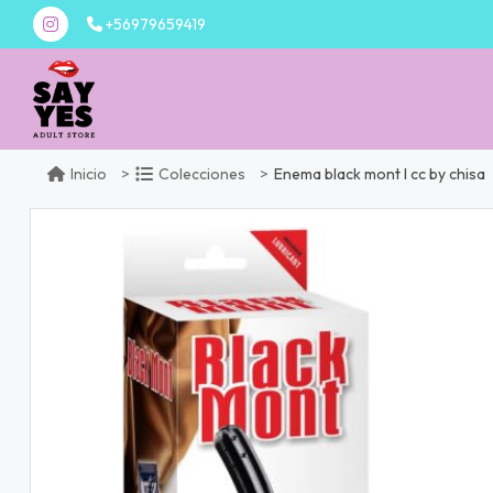
+56979659419
Enema black mont l cc by chisa
Inicio
Colecciones