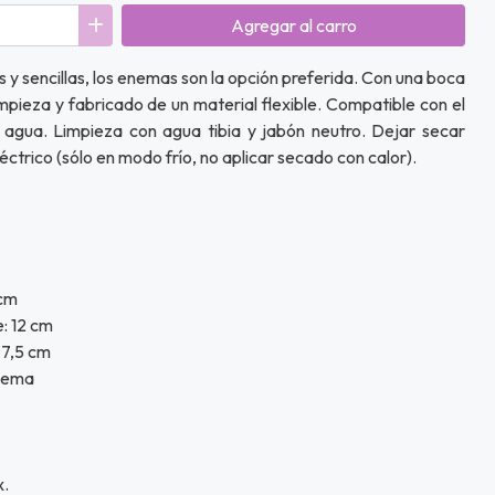
Agregar
al carro
y sencillas, los enemas son la opción preferida. Con una boca
impieza y fabricado de un material flexible. Compatible con el
 agua. Limpieza con agua tibia y jabón neutro. Dejar secar
ctrico (sólo en modo frío, no aplicar secado con calor).
 cm
e: 12 cm
 7,5 cm
Enema
x.