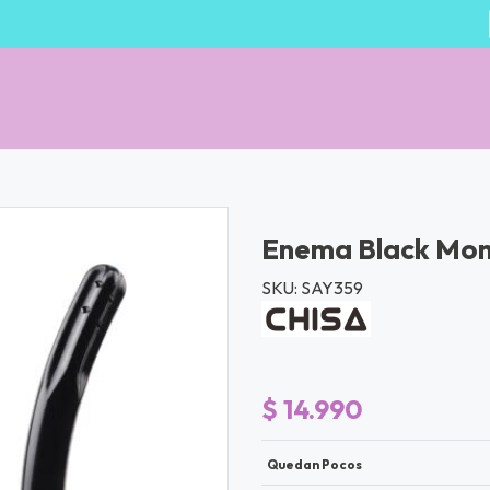
Enema Black Mont
SKU: SAY359
$ 14.990
Quedan Pocos