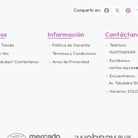
Compartir en:
ros
Información
Contáctan
 Tienda
Política de Garantía
Teléfono
+56979659419
y Yes
Términos y Condiciones
Escríbenos
 dudas? Contáctanos
Aviso de Privacidad
ventas.sayyes
Encuentranos
Av. Tobalaba 150
Horarios: SOLO