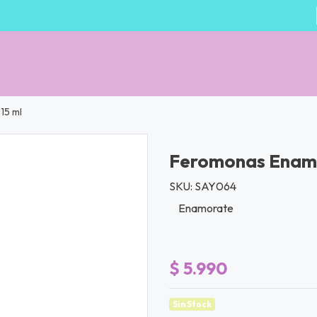
15 ml
Feromonas Enamo
SKU: SAY064
Enamorate
$ 5.990
Sin Stock