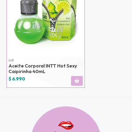
NA!
u correo y
ipa por
s premios
JUGAR
fined
Intt
Aceite Corporal INTT Hot Sexy
Caipirinha 40mL
$ 6.990