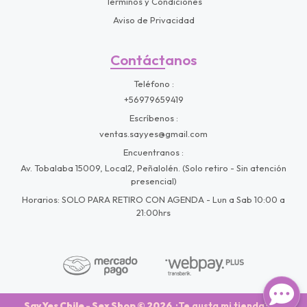
Términos y Condiciones
Aviso de Privacidad
Contáctanos
Teléfono
+56979659419
Escríbenos
ventas.sayyes@gmail.com
Encuentranos
Av. Tobalaba 15009, Local2, Peñalolén. (Solo retiro - Sin atención
presencial)
Horarios: SOLO PARA RETIRO CON AGENDA - Lun a Sab 10:00 a
21:00hrs
Say Yes Chile - Sex Shop © 2026
¿Te gusta mi tienda? Yo