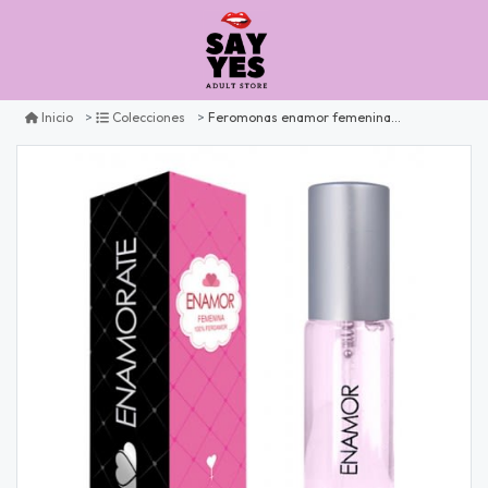
Feromonas enamor femeninas 30ml
Inicio
Colecciones