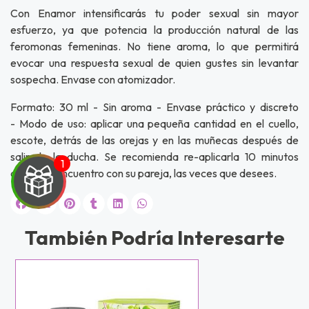
Con Enamor intensificarás tu poder sexual sin mayor
esfuerzo, ya que potencia la producción natural de las
feromonas femeninas. No tiene aroma, lo que permitirá
evocar una respuesta sexual de quien gustes sin levantar
sospecha. Envase con atomizador.
Formato: 30 ml - Sin aroma - Envase práctico y discreto
- Modo de uso: aplicar una pequeña cantidad en el cuello,
escote, detrás de las orejas y en las muñecas después de
salir de la ducha. Se recomienda re-aplicarla 10 minutos
antes del encuentro con su pareja, las veces que desees.
También Podría Interesarte
UEGA
Y