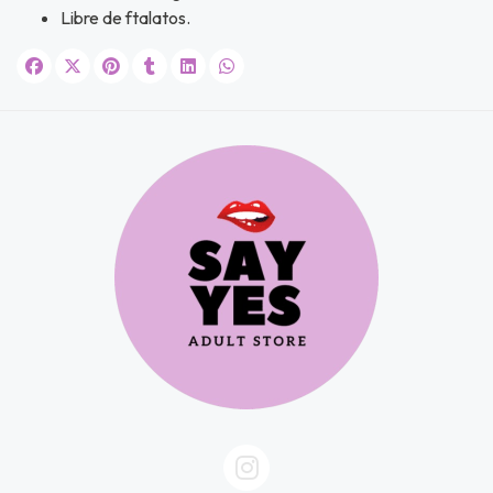
Libre de ftalatos.
JUGAR
fined