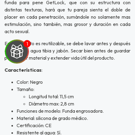
funda para pene GetLock, que con su estructura con
distintas texturas, hará que tu pareja sienta el doble de
placer en cada penetración, sumándole no solamente mas
estimulación, sino también, mas grosor y duración en cada
acto sexual.
Este producto es reutilizable, se debe lavar antes y después
de usar con agua tibia y jabón. Secar bien antes de guardar
para cuidar material y extender vida útil del producto.
Características
:
UEGA
Color: Negro
Tamaño:
Y
Longitud total: 11,5 cm
NA!
Diámetro max: 2,8 cm
Funciones de modelo: Funda engrosadora.
u correo y
Material: silicona de grado médico.
ipa por
Certificación: CE
s premios
Resistente al agua: Sí.