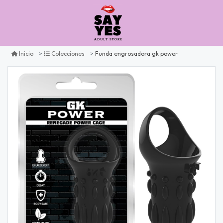
Funda engrosadora gk power
Inicio
Colecciones