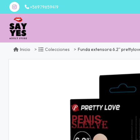
+56979659419
Funda extensora 6.2'' prettylov
Inicio
Colecciones