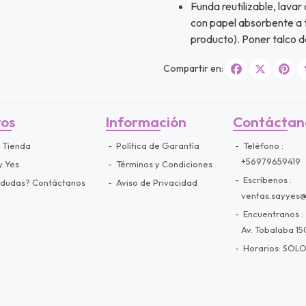
Funda reutilizable, lavar
con papel absorbente a t
producto). Poner talco d
Compartir en:
ros
Información
Contáctan
 Tienda
Política de Garantía
Teléfono
+56979659419
y Yes
Términos y Condiciones
Escríbenos
 dudas? Contáctanos
Aviso de Privacidad
ventas.sayyes
Encuentranos
Av. Tobalaba 150
Horarios: SOLO