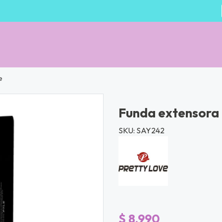
e
Funda extensora 6
SKU: SAY242
$ 8.990