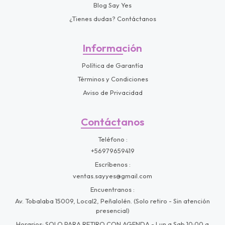
Blog Say Yes
¿Tienes dudas? Contáctanos
Información
Política de Garantía
Términos y Condiciones
Aviso de Privacidad
Contáctanos
Teléfono
+56979659419
Escríbenos
ventas.sayyes@gmail.com
Encuentranos
Av. Tobalaba 15009, Local2, Peñalolén. (Solo retiro - Sin atención
presencial)
Horarios: SOLO PARA RETIRO CON AGENDA - Lun a Sab 10:00 a