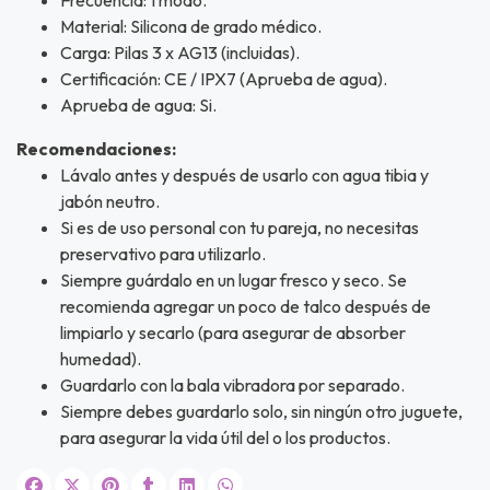
UEGA
Material: Silicona de grado médico.
Y
Carga: Pilas 3 x AG13 (incluidas).
Certificación: CE / IPX7 (Aprueba de agua).
NA!
Aprueba de agua: Si.
u correo y
Recomendaciones:
ipa por
Lávalo antes y después de usarlo con agua tibia y
s premios
jabón neutro.
Si es de uso personal con tu pareja, no necesitas
JUGAR
preservativo para utilizarlo.
Siempre guárdalo en un lugar fresco y seco. Se
fined
recomienda agregar un poco de talco después de
limpiarlo y secarlo (para asegurar de absorber
humedad).
Guardarlo con la bala vibradora por separado.
Siempre debes guardarlo solo, sin ningún otro juguete,
para asegurar la vida útil del o los productos.