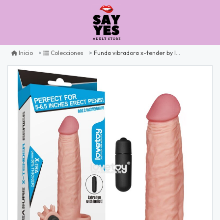
Funda vibradora x-tender by lovetoy + 4.5 cm
Inicio
Colecciones