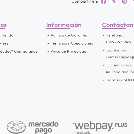
Compartir en:
ros
Información
Contáctan
 Tienda
Política de Garantía
Teléfono
+56979659419
y Yes
Términos y Condiciones
Escríbenos
 dudas? Contáctanos
Aviso de Privacidad
ventas.sayyes
Encuentranos
Av. Tobalaba 150
Horarios: SOLO