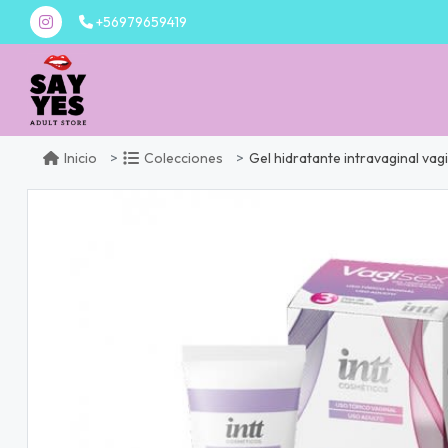
+56979659419
Gel hidratante intravaginal vagi
Inicio
Colecciones