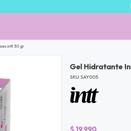
sex intt 30 gr
Gel Hidratante In
SKU: SAY005
$ 19.990