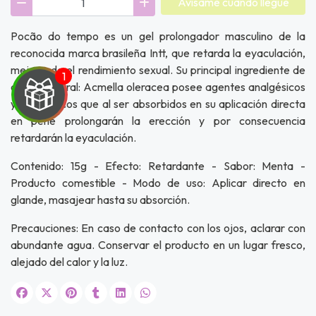
Avísame cuando llegue
Pocão do tempo es un gel prolongador masculino de la
reconocida marca brasileña Intt, que retarda la eyaculación,
mejorando el rendimiento sexual. Su principal ingrediente de
origen natural: Acmella oleracea posee agentes analgésicos
y anestésicos que al ser absorbidos en su aplicación directa
en pene prolongarán la erección y por consecuencia
retardarán la eyaculación.
UEGA
Contenido: 15g - Efecto: Retardante - Sabor: Menta -
Y
Producto comestible - Modo de uso: Aplicar directo en
glande, masajear hasta su absorción.
NA!
Precauciones: En caso de contacto con los ojos, aclarar con
u correo y
abundante agua. Conservar el producto en un lugar fresco,
ipa por
alejado del calor y la luz.
s premios
JUGAR