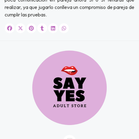
realizar, ya que jugarlo conlleva un compromiso de pareja de
JUGAR
cumplir las pruebas.
fined