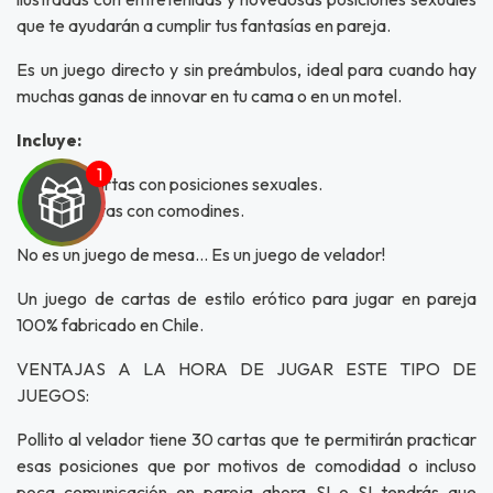
que te ayudarán a cumplir tus fantasías en pareja.
Es un juego directo y sin preámbulos, ideal para cuando hay
muchas ganas de innovar en tu cama o en un motel.
Incluye:
30 cartas con posiciones sexuales.
2 cartas con comodines.
No es un juego de mesa… Es un juego de velador!
Un juego de cartas de estilo erótico para jugar en pareja
UEGA
100% fabricado en Chile.
Y
VENTAJAS A LA HORA DE JUGAR ESTE TIPO DE
NA!
JUEGOS:
Pollito al velador tiene 30 cartas que te permitirán practicar
u correo y
esas posiciones que por motivos de comodidad o incluso
ipa por
s premios
poca comunicación en pareja ahora SI o SI tendrás que