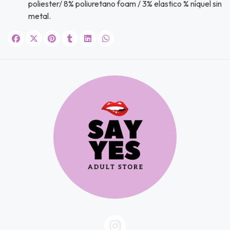
poliester/ 8% poliuretano foam / 3% elastico % níquel sin
metal.
JUGAR
fined