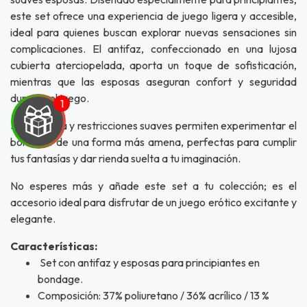
este set ofrece una experiencia de juego ligera y accesible,
ideal para quienes buscan explorar nuevas sensaciones sin
complicaciones. El antifaz, confeccionado en una lujosa
cubierta aterciopelada, aporta un toque de sofisticación,
mientras que las esposas aseguran confort y seguridad
durante el juego.
Sus ligereza y restricciones suaves permiten experimentar el
bondage de una forma más amena, perfectas para cumplir
tus fantasías y dar rienda suelta a tu imaginación.
No esperes más y añade este set a tu colección; es el
UEGA
accesorio ideal para disfrutar de un juego erótico excitante y
Y
elegante.
NA!
Características:
Set con antifaz y esposas para principiantes en
u correo y
bondage.
ipa por
Composición: 37% poliuretano / 36% acrílico / 13 %
s premios