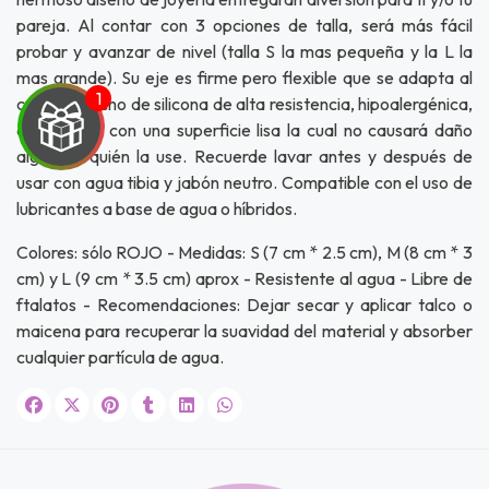
pareja. Al contar con 3 opciones de talla, será más fácil
probar y avanzar de nivel (talla S la mas pequeña y la L la
mas grande). Su eje es firme pero flexible que se adapta al
cuerpo. Hecho de silicona de alta resistencia, hipoalergénica,
que cuenta con una superficie lisa la cual no causará daño
alguno a quién la use. Recuerde lavar antes y después de
usar con agua tibia y jabón neutro. Compatible con el uso de
lubricantes a base de agua o híbridos.
UEGA
Colores: sólo ROJO - Medidas: S (7 cm * 2.5 cm), M (8 cm * 3
Y
cm) y L (9 cm * 3.5 cm) aprox - Resistente al agua - Libre de
NA!
ftalatos - Recomendaciones: Dejar secar y aplicar talco o
maicena para recuperar la suavidad del material y absorber
u correo y
cualquier partícula de agua.
ipa por
s premios
JUGAR