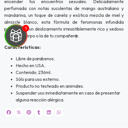
encender tus encuentros sexuales. Delicadamente
perfumada con notas suculentas de mango australiano y
mandarina, un toque de canela y exótica mezcla de miel y
almizcle blanco, esta fórmula de feromonas infundida
proporciona un deslizamiento irresistiblemente rico y sedoso
sobre tu cuerpo o la de tu compañer@.
Características:
Libre de parabenos.
UEGA
Hecho en USA.
Y
Contenido: 236ml.
Sólo para uso externo.
NA!
Producto no testeado en animales.
Suspender uso inmediatamente en caso de presentar
u correo y
alguna reacción alérgica.
ipa por
s premios
JUGAR