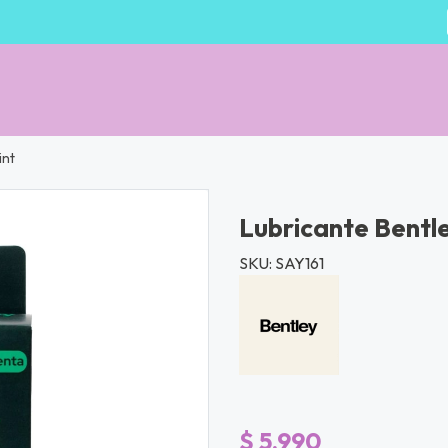
int
Lubricante Bentl
SKU: SAY161
$ 5.990