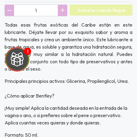
Avísame cuando llegue
Todas esas frutas exóticas del Caribe están en este
lubricante. Déjate llevar por su exquisito sabor y aroma a
frutas tropicales y crea un ambiente único. Este lubricante a
base de agua, es soluble y garantiza una hidratación segura,
agradable y muy similar a la hidratación natural. Puedes
utilizarlo en conjunto con todo tipo de preservativos y antes
o durante el sexo.
Principales principios activos: Glicerina, Propilenglicol, Urea.
UEGA
¿Cómo aplicar Bentley?
Y
¡Muy simple! Aplica la cantidad deseada en la entrada de la
NA!
vagina o ano, o si prefieres sobre el pene o preservativo.
Aplica cuantas veces quieras y donde quieras.
u correo y
ipa por
Formato: 50 ml.