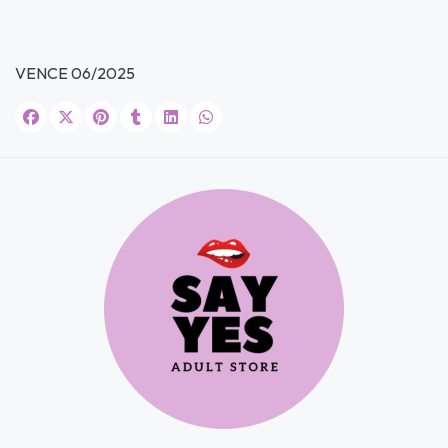
s premios
JUGAR
VENCE 06/2025
fined