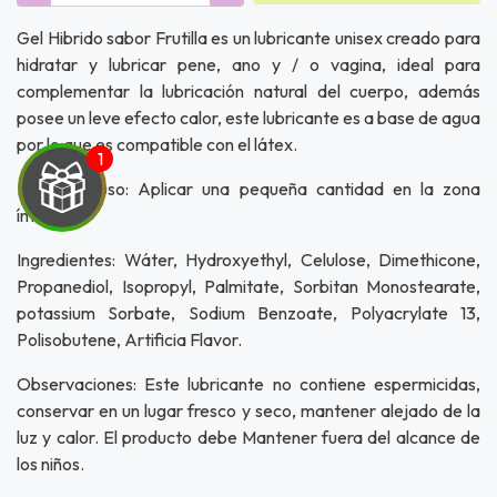
Gel Hibrido sabor Frutilla es un lubricante unisex creado para
hidratar y lubricar pene, ano y / o vagina, ideal para
complementar la lubricación natural del cuerpo, además
posee un leve efecto calor, este lubricante es a base de agua
por lo que es compatible con el látex.
Modo de uso: Aplicar una pequeña cantidad en la zona
íntima.
Ingredientes: Wáter, Hydroxyethyl, Celulose, Dimethicone,
Propanediol, Isopropyl, Palmitate, Sorbitan Monostearate,
UEGA
potassium Sorbate, Sodium Benzoate, Polyacrylate 13,
Y
Polisobutene, Artificia Flavor.
NA!
Observaciones: Este lubricante no contiene espermicidas,
conservar en un lugar fresco y seco, mantener alejado de la
u correo y
luz y calor. El producto debe Mantener fuera del alcance de
ipa por
los niños.
s premios