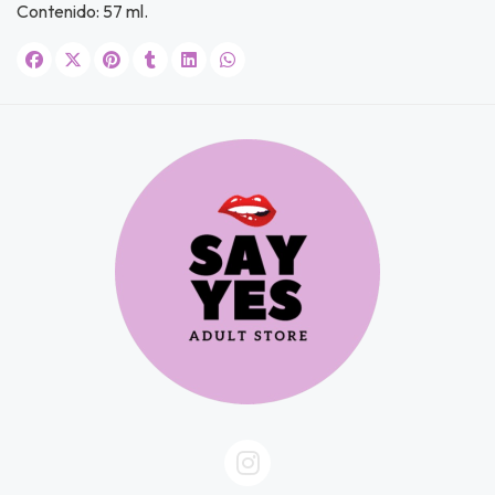
Contenido: 57 ml.
JUGAR
fined