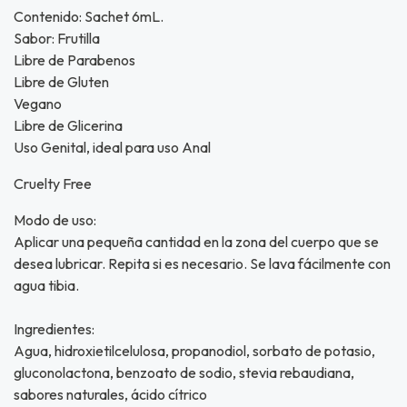
Contenido: Sachet 6mL.
Sabor: Frutilla
Libre de Parabenos
UEGA
Libre de Gluten
Vegano
Y
Libre de Glicerina
NA!
Uso Genital, ideal para uso Anal
Cruelty Free
u correo y
ipa por
Modo de uso:
s premios
Aplicar una pequeña cantidad en la zona del cuerpo que se
desea lubricar. Repita si es necesario. Se lava fácilmente con
JUGAR
agua tibia.
fined
Ingredientes:
Agua, hidroxietilcelulosa, propanodiol, sorbato de potasio,
gluconolactona, benzoato de sodio, stevia rebaudiana,
sabores naturales, ácido cítrico