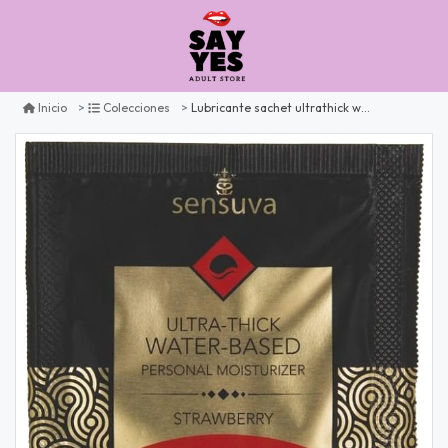
Lubricante sachet ultrathick waterbased strawberry
Inicio
Colecciones