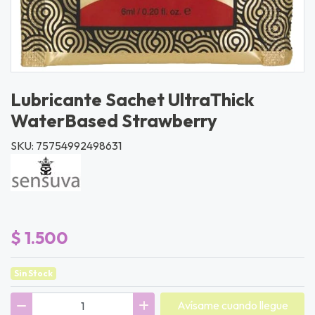
Lubricante Sachet UltraThick
WaterBased Strawberry
SKU: 75754992498631
$ 1.500
Sin Stock
Avísame cuando llegue