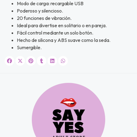
u correo y
Modo de carga: recargable USB
ipa por
Poderoso y silencioso.
s premios
20 funciones de vibración.
Ideal para divertise en solitario o en pareja.
JUGAR
Fácil control mediante un solo botón.
Hecho de silicona y ABS suave como la seda.
fined
Sumergible.