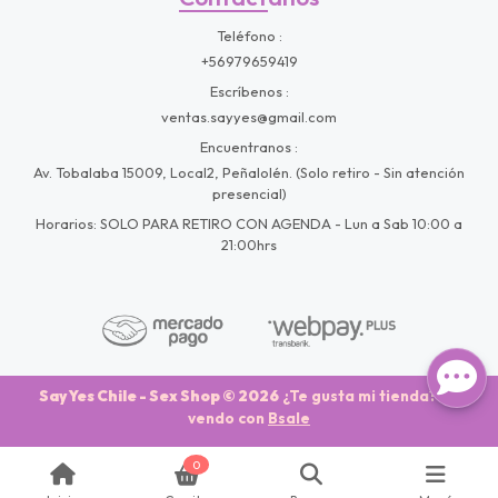
Teléfono
+56979659419
Escríbenos
ventas.sayyes@gmail.com
Encuentranos
Av. Tobalaba 15009, Local2, Peñalolén. (Solo retiro - Sin atención
presencial)
Horarios: SOLO PARA RETIRO CON AGENDA - Lun a Sab 10:00 a
21:00hrs
Say Yes Chile - Sex Shop © 2026
¿Te gusta mi tienda? Yo
vendo con
Bsale
0