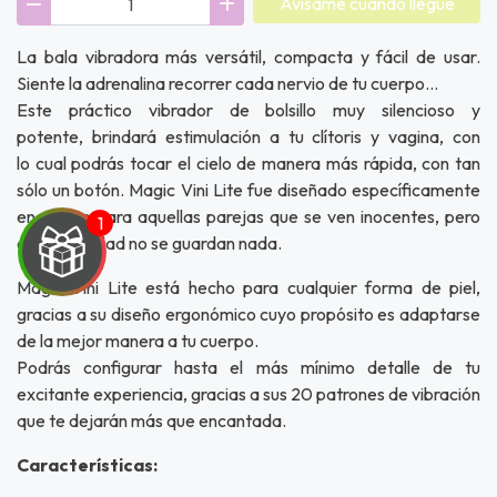
Avísame cuando llegue
La bala vibradora más versátil, compacta y fácil de usar.
Siente la adrenalina recorrer cada nervio de tu cuerpo…
Este práctico vibrador de bolsillo muy silencioso y
potente, brindará estimulación a tu clítoris y vagina, con
lo cual podrás tocar el cielo de manera más rápida, con tan
sólo un botón. Magic Vini Lite fue diseñado específicamente
en mente para aquellas parejas que se ven inocentes, pero
en la intimidad no se guardan nada.
Magic Vini Lite está hecho para cualquier forma de piel,
gracias a su diseño ergonómico cuyo propósito es adaptarse
de la mejor manera a tu cuerpo.
Podrás configurar hasta el más mínimo detalle de tu
UEGA
excitante experiencia, gracias a sus 20 patrones de vibración
Y
que te dejarán más que encantada.
NA!
Características: