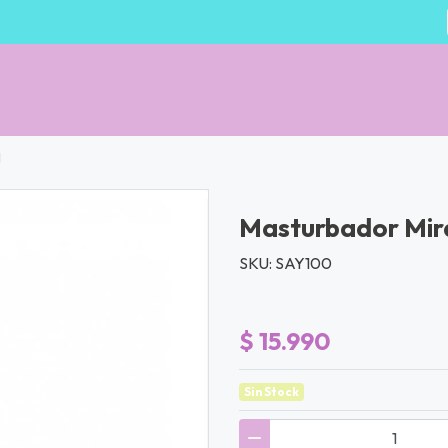
l
Masturbador Mira
SKU: SAY100
$ 15.990
Sin Stock