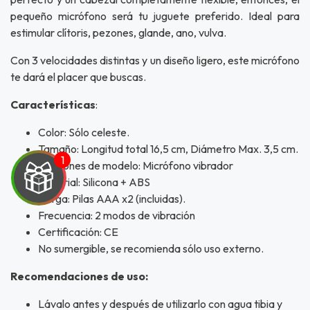
pequeño micrófono
será tu juguete preferido. Ideal para
estimular clítoris, pezones, glande, ano, vulva.
Con 3 velocidades distintas y un diseño ligero, este micrófono
te dará el placer que buscas.
Características
:
Color: Sólo celeste.
Tamaño: Longitud total 16,5 cm, Diámetro Max. 3,5 cm.
Funciones de modelo: Micrófono vibrador
Material: Silicona + ABS
Carga: Pilas AAA x2 (incluidas).
Frecuencia: 2 modos de vibración
Certificación: CE
No sumergible, se recomienda sólo uso externo.
UEGA
Recomendaciones de uso:
Y
Lávalo antes y después de utilizarlo con agua tibia y