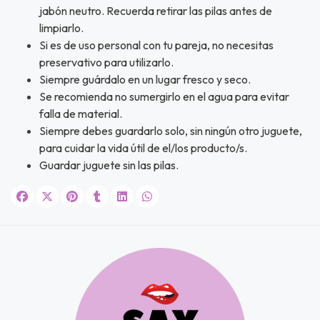
NA!
jabón neutro. Recuerda retirar las pilas antes de
limpiarlo.
u correo y
Si es de uso personal con tu pareja, no necesitas
ipa por
s premios
preservativo para utilizarlo.
Siempre guárdalo en un lugar fresco y seco.
Se recomienda no sumergirlo en el agua para evitar
JUGAR
falla de material.
Siempre debes guardarlo solo, sin ningún otro juguete,
fined
para cuidar la vida útil de el/los producto/s.
Guardar juguete sin las pilas.