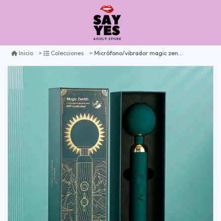
Micrófono/vibrador magic zenith by magicmotion
Inicio
Colecciones