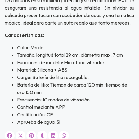
120 minutos en su máxima potencia y su certificación IPX6, te
UEGA
asegurará una resistencia al agua infalible. Sin olvidar su
Y
delicada presentación con acabador dorados y una temática
mágica, ideal para darte un auto regalo que tanto mereces.
NA!
Características:
u correo y
ipa por
Color: Verde
s premios
Tamaño: longitud total 29 cm, diámetro max. 7 cm
Funciones de modelo: Micrófono vibrador
JUGAR
Material: Silicona + ABS
Carga: Batería de litio recargable.
fined
Batería de litio: Tiempo de carga 120 min, tiempo de
uso 150 min
Frecuencia: 10 modos de vibración
Control mediante APP
Certificación: CE
Aprueba de agua: Si