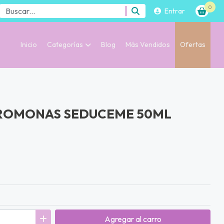
0
Entrar
Inicio
Categorías
Blog
Más Vendidos
Ofertas
EROMONAS SEDUCEME 50ML
Agregar
al carro