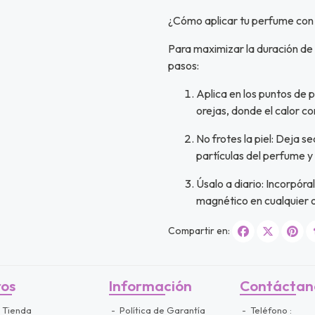
¿Cómo aplicar tu perfume co
Para maximizar la duración de 
pasos:
Aplica en los puntos de p
orejas, donde el calor c
No frotes la piel: Deja s
partículas del perfume y 
Úsalo a diario: Incorpóra
magnético en cualquier 
Compartir en:
ros
Información
Contáctan
 Tienda
Política de Garantía
Teléfono