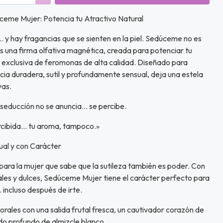
me Mujer: Potencia tu Atractivo Natural
y hay fragancias que se sienten en la piel. Sedúceme no es
 una firma olfativa magnética, creada para potenciar tu
 exclusiva de feromonas de alta calidad. Diseñado para
ncia duradera, sutil y profundamente sensual, deja una estela
yas.
seducción no se anuncia… se percibe.
rcibida… tu aroma, tampoco.»
al y con Carácter
para la mujer que sabe que la sutileza también es poder. Con
ales y dulces, Sedúceme Mujer tiene el carácter perfecto para
incluso después de irte.
lorales con una salida frutal fresca, un cautivador corazón de
ondo profundo de almizcle blanco.