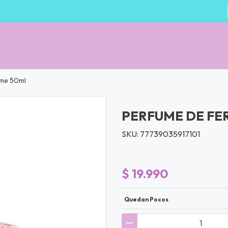
me 50ml
PERFUME DE F
SKU: 77739035917101
$ 19.990
Quedan Pocos