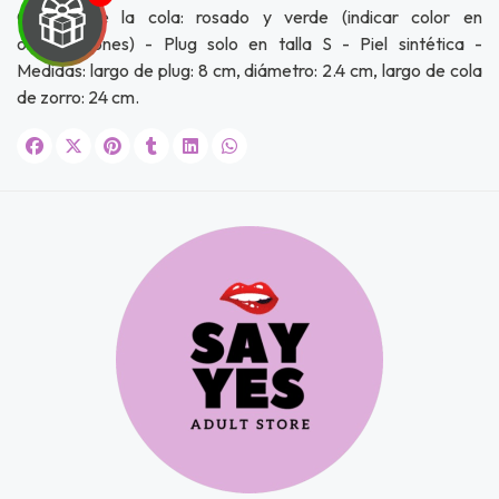
Colores de la cola: rosado y verde (indicar color en
observaciones) - Plug solo en talla S - Piel sintética -
Medidas: largo de plug: 8 cm, diámetro: 2.4 cm, largo de cola
UEGA
de zorro: 24 cm.
Y
NA!
u correo y
ipa por
s premios
JUGAR
fined