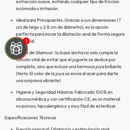
extracción suave, evitando cualquier tipo de fricción
incómoda o irritación.
Ideal para Principiantes: Gracias a sus dimensiones (7
cm de largo y 2.8 cm de diámetro), es la opción
perfecta para iniciar la dilatación anal de forma segura
y gradual.
Toque de Glamour: Su base ancha no solo cumple la
función vital de evitar que el juguete se deslice por
completo, sino que incluye una hermosa joya brillante.
(Nota: El color de la joya se envía al azar para darte
una sorpresa vibrante).
Higiene y Seguridad Máxima: Fabricado 100% en
silicona médica y con certificación CE, es un material
no poroso, hipoalergénico y muy fácil de esterilizar.
UEGA
Especificaciones Técnicas
Y
Función principal: Dilatación y estimulación anal.