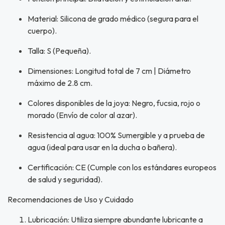
NA!
Material: Silicona de grado médico (segura para el
u correo y
cuerpo).
ipa por
s premios
Talla: S (Pequeña).
JUGAR
Dimensiones: Longitud total de 7 cm | Diámetro
máximo de 2.8 cm.
fined
Colores disponibles de la joya: Negro, fucsia, rojo o
morado (Envío de color al azar).
Resistencia al agua: 100% Sumergible y a prueba de
agua (ideal para usar en la ducha o bañera).
Certificación: CE (Cumple con los estándares europeos
de salud y seguridad).
Recomendaciones de Uso y Cuidado
Lubricación: Utiliza siempre abundante lubricante a