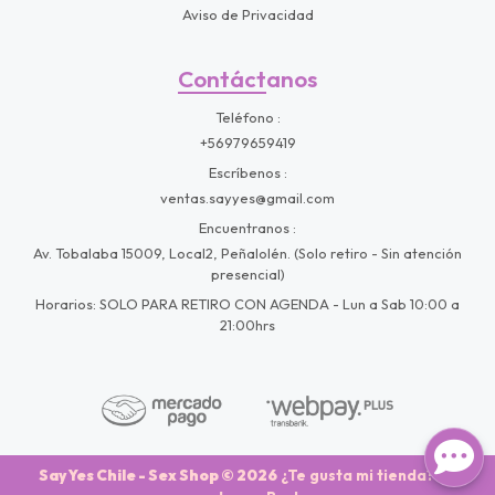
Aviso de Privacidad
Contáctanos
Teléfono
+56979659419
Escríbenos
ventas.sayyes@gmail.com
Encuentranos
Av. Tobalaba 15009, Local2, Peñalolén. (Solo retiro - Sin atención
presencial)
Horarios: SOLO PARA RETIRO CON AGENDA - Lun a Sab 10:00 a
21:00hrs
Say Yes Chile - Sex Shop © 2026
¿Te gusta mi tienda? Yo