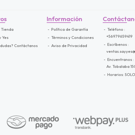
ros
Información
Contáctan
 Tienda
Política de Garantía
Teléfono
+56979659419
y Yes
Términos y Condiciones
Escríbenos
 dudas? Contáctanos
Aviso de Privacidad
ventas.sayyes
Encuentranos
Av. Tobalaba 150
Horarios: SOLO