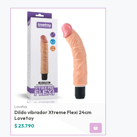
u correo y
ipa por
s premios
JUGAR
fined
Lovetoy
Dildo vibrador Xtreme Flexi 24cm
Lovetoy
$ 23.790