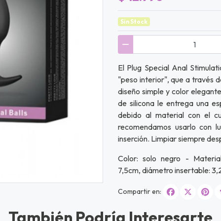
Sin Stock
El Plug Special Anal Stimulat
"peso interior", que a través
diseño simple y color elegante,
de silicona le entrega una es
debido al material con el cu
recomendamos usarlo con lu
inserción. Limpiar siempre des
Color: solo negro - Material
7,5cm, diámetro insertable: 3,
Compartir en:
También Podría Interesarte