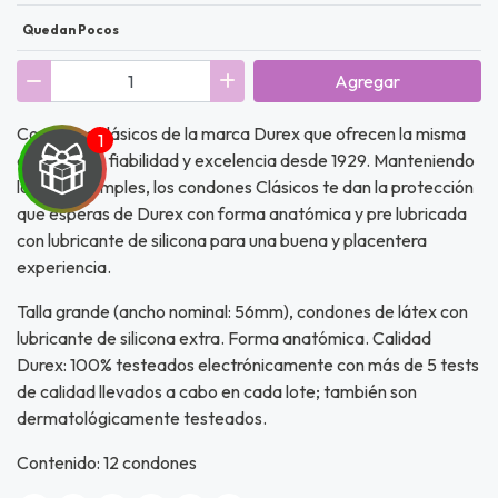
Quedan Pocos
Agregar
Condones clásicos de la marca Durex que ofrecen la misma
durabilidad, fiabilidad y excelencia desde 1929. Manteniendo
las cosas simples, los condones Clásicos te dan la protección
que esperas de Durex con forma anatómica y pre lubricada
con lubricante de silicona para una buena y placentera
experiencia.
UEGA
Y
Talla grande (ancho nominal: 56mm), condones de látex con
lubricante de silicona extra. Forma anatómica. Calidad
NA!
Durex: 100% testeados electrónicamente con más de 5 tests
de calidad llevados a cabo en cada lote; también son
u correo y
dermatológicamente testeados.
ipa por
s premios
Contenido: 12 condones