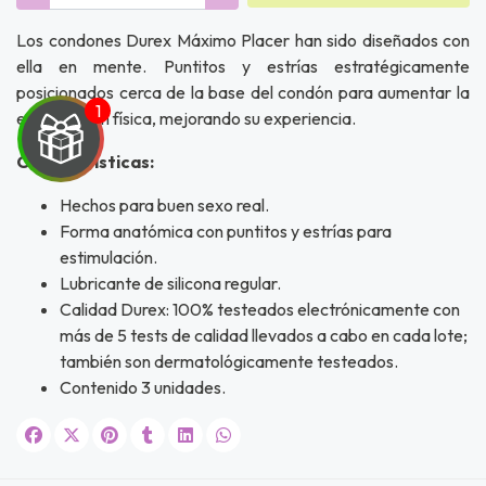
Los condones Durex Máximo Placer han sido diseñados con
ella en mente. Puntitos y estrías estratégicamente
posicionados cerca de la base del condón para aumentar la
estimulación física, mejorando su experiencia.
Características:
Hechos para buen sexo real.
UEGA
Forma anatómica con puntitos y estrías para
estimulación.
Y
Lubricante de silicona regular.
Calidad Durex: 100% testeados electrónicamente con
NA!
más de 5 tests de calidad llevados a cabo en cada lote;
también son dermatológicamente testeados.
u correo y
ipa por
Contenido 3 unidades.
s premios
JUGAR