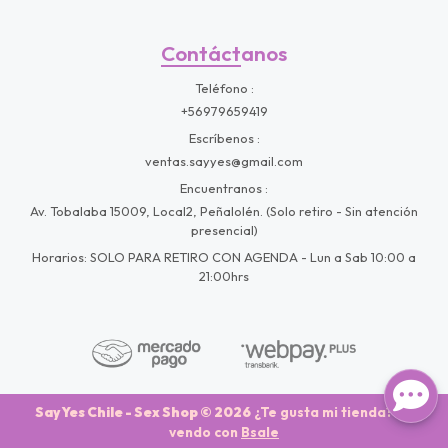
Contáctanos
Teléfono
+56979659419
Escríbenos
ventas.sayyes@gmail.com
Encuentranos
Av. Tobalaba 15009, Local2, Peñalolén. (Solo retiro - Sin atención
presencial)
Horarios: SOLO PARA RETIRO CON AGENDA - Lun a Sab 10:00 a
21:00hrs
Say Yes Chile - Sex Shop © 2026
¿Te gusta mi tienda? Yo
vendo con
Bsale