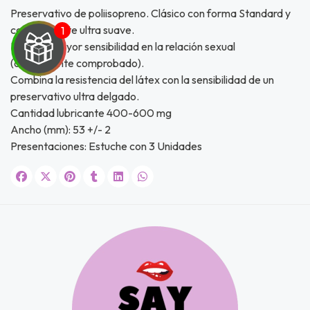
Preservativo de poliisopreno. Clásico con forma Standard y
con lubricante ultra suave.
Entrega mayor sensibilidad en la relación sexual
(clínicamente comprobado).
Combina la resistencia del látex con la sensibilidad de un
preservativo ultra delgado.
UEGA
Cantidad lubricante 400-600 mg
Y
Ancho (mm): 53 +/- 2
Presentaciones: Estuche con 3 Unidades
NA!
u correo y
ipa por
s premios
JUGAR
fined