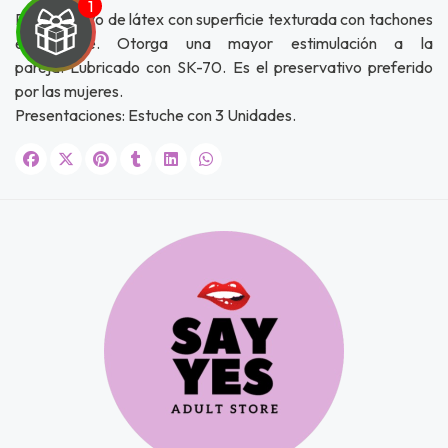
Preservativo de látex con superficie texturada con tachones
en relieve. Otorga una mayor estimulación a la
pareja. Lubricado con SK-70. Es el preservativo preferido
por las mujeres.
UEGA
Presentaciones: Estuche con 3 Unidades.
Y
NA!
u correo y
ipa por
s premios
JUGAR
fined