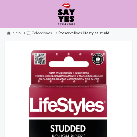
Preservativos lifestyles studded x3
Inicio
Colecciones