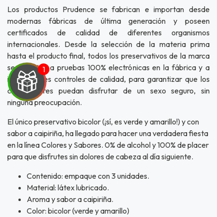
Los productos Prudence se fabrican e importan desde
modernas fábricas de última generación y poseen
certificados de calidad de diferentes organismos
internacionales. Desde la selección de la materia prima
hasta el producto final, todos los preservativos de la marca
se someten a pruebas 100% electrónicas en la fábrica y a
innumerables controles de calidad, para garantizar que los
consumidores puedan disfrutar de un sexo seguro, sin
ninguna preocupación.
El único preservativo bicolor (¡sí, es verde y amarillo!) y con
UEGA
sabor a caipiriña, ha llegado para hacer una verdadera fiesta
en la línea Colores y Sabores. 0% de alcohol y 100% de placer
Y
para que disfrutes sin dolores de cabeza al día siguiente.
NA!
Contenido: empaque con 3 unidades.
u correo y
Material: látex lubricado.
ipa por
Aroma y sabor a caipiriña.
s premios
Color: bicolor (verde y amarillo)