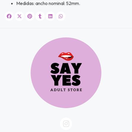
Medidas: ancho nominal: 52mm.
JUGAR
fined